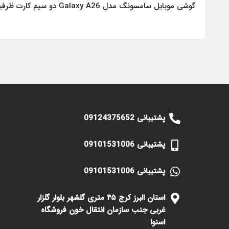
گوشی موبایل سامسونگ مدل Galaxy A26 دو سیم کارت ظرفیت 256 گیگابایت و رم 8 گیگابایت – ویتنام
پشتیبانی 09124375652
پشتیبانی 09101531006
پشتیبانی 09101531006
استان البرز کرج ۴۵ متری گلشهر بلوار گلزار
غربی جنب سازمان انتقال خون فروشگاه
اسنوا