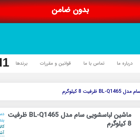
بدون ضامن
I1
درباره ما
تماس با ما
قوانین و مقررات
برندها
ظرفیت 8 کیلوگرم
ماشین لباسشویی سام مدل BL-Q1465 ظرفیت
دس
بند
8 کیلوگرم
کال
آشپ
,