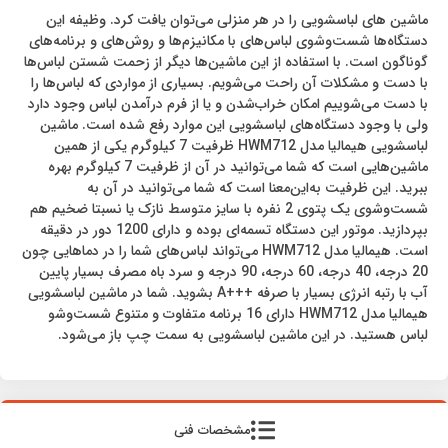
ماشین های لباسشویی را در هر منزلی می‌توان یافت کرد. وظیفه این
دستگاه‌ها شست‌وشوی لباس‌های با مکانیزم‌ها و روش‌های و برنامه‌های
گوناگون است. با استفاده از این ماشین‌ها دیگر از زحمت شستن لباس‌ها
با دست و مشکلات آن راحت می‌شویم. بسیاری از مواردی که لباس‌ها را
با دست می‌شوییم امکان خراب‌شدن و یا از فرم درآمدن لباس وجود دارد
ولی با وجود دستگاه‌های لباسشویی این موارد رفع شده است. ماشین
لباسشویی هیمالیا مدل HWM712 ظرفیت 7 کیلوگرم یکی از همین
ماشین‌هایی است که شما می‌توانید در آن از ظرفیت 7 کیلوگرم بهره
ببرید. این ظرفیت به‌این‌معنا است که شما می‌توانید در آن به
شست‌وشوی یک پتوی 2 نفره با سایز متوسط نازک یا نسبتا ضخیم هم
بپردازید. موتور این دستگاه تسمه‌ای بوده و دارای 1200 دور در دقیقه
است. هیمالیا مدل HWM712 می‌تواند لباس‌های شما را در دماهایی چون
20 درجه، 40 درجه، 60 درجه، 90 درجه و سرد باه مصرف بسیار پایین
آب با رتبه انرژی بسیار با صرفه +++A بشوید. شما در ماشین لباسشویی
هیمالیا مدل HWM712 دارای 16 برنامه متفاوت و متنوع شست‌وشو
لباس هستید. در این ماشین لباسشویی به سمت چپ باز می‌شود.
مشخصات فنی