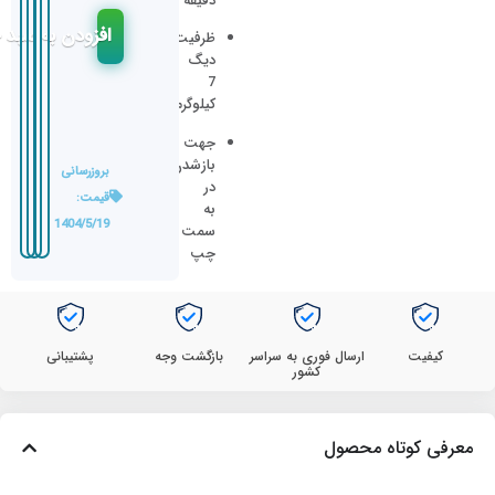
دقیقه
افزودن به سبد 
ظرفیت
دیگ
7
کیلوگرم
جهت
بازشدن
بروزرسانی
در
قیمت:
به
1404/5/19
سمت
چپ
کیفیت
ارسال فوری به سراسر
بازگشت وجه
پشتیبانی
کشور
معرفی کوتاه محصول