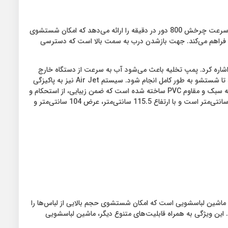
ماشین لباسشویی پاکشوما مدل PTF 2104 AJ ظرفیت 21 کیلوگرم یک دستگاه دوقلو است که از نوع موتور تسمه‌ای بهره می‌برد. این موتور قدرتمند، سرعت چرخش 800 دور در دقیقه را ارائه می‌دهد که امکان شستشوی
‌ها را در یک بار شستشو فراهم می‌کند. جهت بازشدن درب به سمت بالا است که دسترسی
پ تخلیه، سینی نگهدارنده و هدایتگر آب شستشو، سیستم Air Jet و فیلتر جذب پرز البسه اشاره کرد. پمپ تخلیه باعث می‌شود آب به سرعت از دستگاه خارج
شود و لباس‌ها به طور کامل آبگیری شوند. سینی نگهدارنده و هدایتگر آب شستشو امکان توزیع یکنواخت آب در تمام قسمت‌های دیگ را فراهم می‌کند تا شستشو به طور کامل انجام شود. سیستم Air Jet نیز به پاکیزگی
بیشتر لباس‌ها کمک می‌کند. از نظر ظاهری این ماشین لباسشویی از طراحی مدرن و جذابی برخوردار است. همچنین بدنه آن از جنس پلاستیک دو لایه سبک و مقاوم PVC ساخته شده است که ضمن زیبایی، از استحکام و
دوام بالایی برخوردار است. همچنین درب دستگاه از جنس ABS است که از استحکام و مقاومت بالایی برخوردار است. ابعاد دستگاه 104×115.5×64.5 سانتی‌متر است و با ارتفاع 115.5 سانتی‌متر، عرض 104 سانتی‌متر و
 مزایا، ظرفیت بالای این ماشین لباسشویی است که امکان شستشوی حجم بالایی از لباس‌ها را
د. این ویژگی به همراه قابلیت‌های متنوع دیگر، ماشین لباسشویی