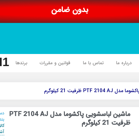
بدون ضامن
I1
درباره ما
تماس با ما
قوانین و مقررات
برندها
PTF 2 ظرفیت 21 کیلوگرم
ماشین لباسشویی پاکشوما مدل PTF 2104 AJ
دس
بند
ظرفیت 21 کیلوگرم
کال
آشپ
,