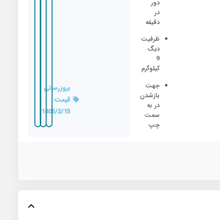
دور
در
دقیقه
ظرفیت
دیگ
9
کیلوگرم
جهت
بروزرسانی
بازشدن
قیمت:
در به
1405/2/15
سمت
چپ