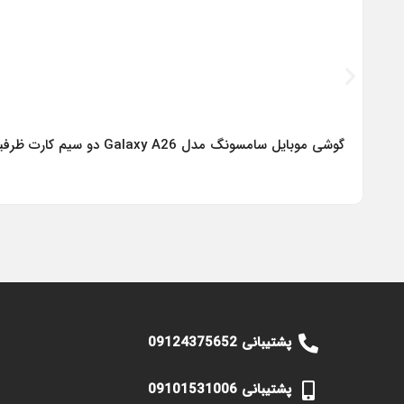
گوشی موبایل سامسونگ مدل Galaxy A26 دو سیم کارت ظرفیت 256 گیگابایت و رم 8 گیگابایت – ویتنام
پشتیبانی 09124375652
پشتیبانی 09101531006