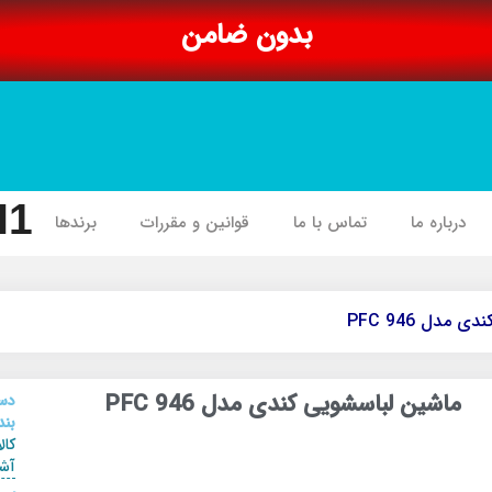
بدون ضامن
I1
درباره ما
تماس با ما
قوانین و مقررات
برندها
مدل PFC 946
ماشین لباسشویی کندی مدل PFC 946
دس
بند
کال
آشپ
,