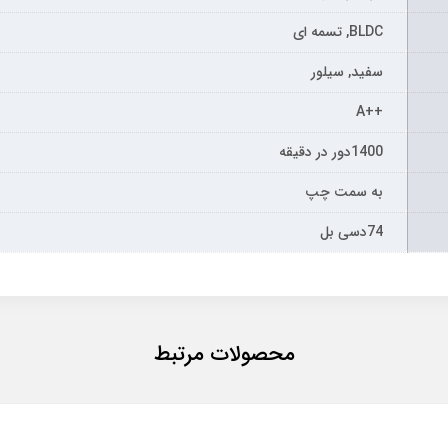
BLDC, تسمه ای
سفید, سیلور
++A
1400دور در دقیقه
به سمت چپ
74دسی بل
محصولات مرتبط