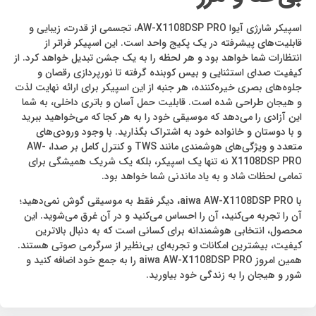
اسپیکر شارژی آیوا AW-X1108DSP PRO، تجسمی از قدرت، زیبایی و
قابلیت‌های پیشرفته در یک پکیج واحد است. این اسپیکر فراتر از
انتظارات شما خواهد بود و هر لحظه را به یک جشن تبدیل خواهد کرد. از
کیفیت صدای استثنایی و بیس کوبنده گرفته تا نورپردازی رقصان و
جلوه‌های بصری خیره‌کننده، هر جنبه از این اسپیکر برای ارائه نهایت لذت
و هیجان طراحی شده است. قابلیت حمل آسان و باتری داخلی، به شما
این آزادی را می‌دهد که موسیقی خود را به هر کجا که می‌خواهید ببرید
و با دوستان و خانواده خود به اشتراک بگذارید. با وجود ورودی‌های
متعدد و ویژگی‌های هوشمندی مانند TWS و کنترل کامل بر صدا، AW-
X1108DSP PRO نه تنها یک اسپیکر، بلکه یک شریک همیشگی برای
تمامی لحظات شاد و به یاد ماندنی شما خواهد بود.
با aiwa AW-X1108DSP PRO، دیگر فقط به موسیقی گوش نمی‌دهید؛
آن را تجربه می‌کنید، آن را احساس می‌کنید و در آن غرق می‌شوید. این
محصول، انتخابی هوشمندانه برای کسانی است که به دنبال بالاترین
کیفیت، بیشترین امکانات و تجربه‌ای بی‌نظیر از سرگرمی صوتی هستند.
همین امروز aiwa AW-X1108DSP PRO را به جمع خود اضافه کنید و
شور و هیجان را به زندگی خود بیاورید.