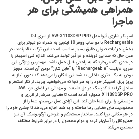
همراهی همیشگی برای هر
ماجرا
اسپیکر شارژی آیوا مدل AW-X1108DSP PRO از سری DJ
Rechargeable با دو ساب ووفر 10 اینچی به همراه دو تیوتر برای
پخش جزئیات صوتی دقیق بسیار مناسب است. این ترکیب قدرتمند، در
عین حال که صدایی کوبنده و فراگیر تولید می‌کند، اندازه کلی اسپیکر را
در حدی نگه می‌دارد که به راحتی قابل حمل باشد. مهمترین ویژگی این
سری، قابلیت “Rechargeable” یا “قابل شارژ” بودن آن است. مجهز
بودن به یک باتری داخلی به شما این امکان را می‌دهد که بدون نیاز به
پریز برق، اسپیکر خود را به هر کجا که می‌خواهید ببرید. از کنار استخر و
ساحل گرفته تا کمپینگ در دل طبیعت و مهمانی در فضای باز، AW-
X1108DSP PRO همواره آماده است تا فضایی سرشار از انرژی و
موسیقی را برای شما خلق کند. این آزادی عمل بی‌سیم، شما را از
محدودیت‌های فضایی رها ساخته و به شما اجازه می‌دهد تا جشن خود را
در هر مکانی برپا کنید. ساختار مستحکم و طراحی آرگونومیک آن نیز
حمل‌ونقل را آسان‌تر کرده و دوام محصول را در برابر شرایط مختلف
تضمین می‌کند.