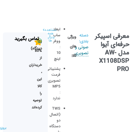
ابعاد
مشاهده
همه
معرفی اسپیکر
دسته
ساب‌
ویژگی
ویژگی
تماس بگیرید
ها
بندی:
ووفر
(0
حرفه‌ای آیوا
های
صوتی و
:
دیدگاه)
مدل AW-
80%
تصویری
10
کالا:
از
اینچ
X1108DSP
خریداران
PRO
پشتیبانی
،
فرمت
این
تصویری
کالا
MP5
:
را
ندارد
توصیه
کرده‌اند
TWS
(اتصال
دو
دستگاه
بروزر