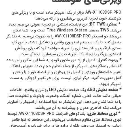
AW-X1108DSP PRO فراتر از یک اسپیکر ساده است و با ویژگی‌های
هوشمند خود، تجربه کاربری بی‌نظیری را ارائه می‌دهد:
* عملکرد BT TWS:
این قابلیت، انقلابی در تجربه صوتی بی‌سیم ایجاد
می‌کند. TWS مخفف True Wireless Stereo است و به شما امکان
می‌دهد دو اسپیکر AW-X1108DSP PRO را به صورت بی‌سیم به یکدیگر
متصل کنید تا یک سیستم استریوی واقعی را تشکیل دهند. با این کار،
صدای فراگیرتر و قدرتمندتری را تجربه خواهید کرد که برای پوشش
فضاهای بزرگتر یا ایجاد یک تجربه صوتی سینمایی، ایده‌آل است.
* ریموت کنترل:
کنترل از راه دور مادون قرمز، به شما این امکان را می‌دهد
که تمامی عملکردهای اسپیکر، از جمله تنظیم حجم صدا، تعویض آهنگ،
تغییر حالت‌های ورودی و کنترل نورپردازی را از فاصله دور و با راحتی
کامل مدیریت کنید. دیگر نیازی نیست برای هر تغییر کوچکی به سمت
اسپیکر بروید.
* صفحه نمایش LED:
یک صفحه نمایش LED روشن و واضح، اطلاعات
حیاتی مانند حالت فعلی، شماره آهنگ، وضعیت بلوتوث و تنظیمات صدا
را به شما نشان می‌دهد. این نمایشگر نه تنها استفاده از اسپیکر را آسان‌تر
می‌کند، بلکه ظاهری مدرن و پیشرفته به آن می‌بخشد.
* توری محافظ فلزی:
بلندگوهای قدرتمند AW-X1108DSP PRO توسط
توری محافظ فلزی مقاوم محافظت می‌شوند. این محافظ نه تنها ظاهر
زیبایی به اسپیکر می‌دهد، بلکه از درایورها در برابر ضربات و آسیب‌های