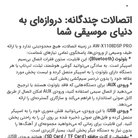
.
اتصالات چندگانه: دروازه‌ای به
دنیای موسیقی شما
AW-X1108DSP PRO در زمینه اتصالات، هیچ محدودیتی ندارد و با ارائه
طیف وسیعی از ورودی‌ها، پاسخگوی تمامی نیازهای شماست:
* بلوتوث (Bluetooth):
این قابلیت، ستون فقرات اتصال بی‌سیم
اسپیکر است. به سادگی می‌توانید گوشی هوشمند، تبلت، لپ‌تاپ یا هر
دستگاه دارای بلوتوث را به اسپیکر متصل کرده و لیست پخش مورد
علاقه خود را بدون دردسر سیم‌کشی پخش کنید.
* ورودی AUX:
برای دستگاه‌هایی که فاقد بلوتوث هستند یا ترجیح
می‌دهید از اتصال سیمی استفاده کنید، ورودی AUX امکان اتصال از طریق
کابل صوتی استاندارد را فراهم می‌کند و سازگاری گسترده‌ای را ارائه
می‌دهد.
* ورودی USB:
با این ورودی، می‌توانید فلش مموری خود را به اسپیکر
متصل کرده و فایل‌های صوتی ذخیره شده بر روی آن را به راحتی پخش
کنید. این قابلیت برای زمانی که می‌خواهید مجموعه‌ای از آهنگ‌ها را
بدون نیاز به دستگاه دیگر پخش کنید، بسیار کاربردی است.
* پشتیبانی از کارت حافظه (SD Card / TF Card):
همانند ورودی USB،