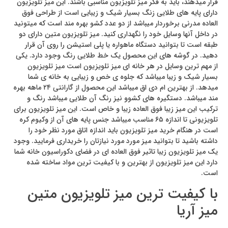
قرار میدهند، باید به فکر میز تلویزیون مناسبی باشند. این میز تلویزیون
دارای پایه های طلایی زنگ بسیار شیک و زیبایی است از طراحی فوق
العاده مدرنی برخوردار میباشد از دو عدد کشو بهره مند است که میتونید
در داخل آنها وسایل خود را نگهداری کنید. میز تلویزیون متین دارای دو
طبقه است تا بتوانید دستگاه ماهواره یا پلی استیشن را روی آن قرار
دهید. در گوشه های این محصول یک خط طلایی رنگ وجود دارد. یکی
از مهم ترین وسایل در هر خانه ای میز تلویزیون است میز تلویزیون
بسیار شیک و زیبا میباشد که جلوه ی خص و زیبایی به خانه ی شما
میدهد. از بهترین ام دی اق میباشد این محصول از گارانتی ۲۴ ماهه بهره
مند میباشد. دستگیره های کشوو نیز رنگ آن طلایی میباشد رنگ و
ترکیب این میز زیبا فوق العاده زیبا و خاص است. این میز تلویزیون برای
تلویزیونی تا اندازه ۶۵ مناسب میباشد جنس پایه های آن از وکیوم کره
است در هنگام خرید میز تلویزیون باید اندازه اتاق مورد نظر خود را
داشته باشید تا بتوانید میز مورد مورد نیازتان را خریداری فرمایید. وجود
یک میز تلویزیون زیبا تاثیر فوق العاده ای در فضای دکوراسیون خانه شما
دارد این میز تلویزیون از بهترین و با کیفیت ترین مواد ساخته شده
است.
با کیفیت ترین میز تلویزیون متین
میز آریا