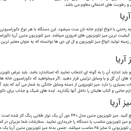
 و رطوبت های احتمالی مقاوم می باشد.
ریا
 به راحتی با انواع لوازم خانه تان ست میشود. این دستگاه با هر نوع دکوراسیونی ک
کیفیت ترین میز تلویزیون های امروزی میباشد. میز تلویزیون متین آریا دکوراس
زمینه تولید انواع میز تلویزیون و ال ای دی ها توانسته که به عنوان معتبر ترین ب
آریا
 باید اندازه آن را به گونه ای انتخاب نمایید که استاندارد باشد. باید عرض تلویزی
ه های آن گل و یا وسایل تزئینی قرار دهید. اگر میخواهید که دکوراسیون خانه ها
رات بسیاری را دارد. میز تلویزوین از دسته وسایل خانگی به شمار می آید که بای
ازم جانبی و کتاب هایتان را داخل آنها بگذارید. ایده های شیک و جذاب برای دک
ز آریا
میتوانید وسایل اضافه کوچک را درون کشوهای این میز نگهداری و جمع کنید. میز تل
ن و میز تلویزیون مناسب با دستگاه را خریداری نمایید. سفارشات شما عزیزان در ک
مدل ۴۴۰ یکی از بهترین تولیدی ای شرکت متین میز آریا است که برای تلویزیونی تا سایز ۶۵ مناسب