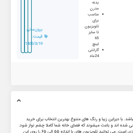
بدنه
مدرن
مناسب
برای
تلویزیون
بروزرسانی
تا سایز
قیمت:
65
1405/3/19
اینچ
گارانتی
24ماه
موجود میباشد. با دیزاین زیبا و رنگ های متنوع بهترین انتخاب برای خرید
احی شده اند و باعث میشوند که فضای خانه شما کاملا چشم نواز شود.
پایه های این میز تلویزیون از فلز می باشد. میز تلویزیون متین آریا مدل ۴۴۰ دارای دو طبقه ام دی اف برای قرار گیری دستگاه ماهواره و دستگاه های بازی است. می توانید تلویزیون های با اندازه ۵۵ الی ۶۵ را روی این