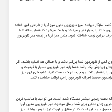
املا سازگار میباشد. میز تلویزیون متین میز آریا از طراحی فوق العاده
یون خانه را بسیار تغییر میدهد و باعث میشود که فضای خانه شما
رند در این زمینه شناخته شود. متین میز آریا در زمینه میز تلویزیون
ون کمی از تلویزیون شما بزرگتر باشد و یا حداقل هم اندازه باشند. اگر
یتان زیبا وش یک باشد حتما باید میز تلویزیون بسیار با کیفیت و
د آن را با فضای داخلی و چیدمان خانه ست کنید. کشو های این میز
وراسیون محیط اطراف تلویزیون را می توانید مشاهده کنید.
ویزیون متین مدل ۴۴۰ دور آن یک نوار طلایی رنگ کار شده است که باعث زیبایی بیشتر دستگاه شده است. می توانید با مناسب ترین
مترین زمان ممکن برای شما ارسال میشود. میز تلویزیون متین آریا
 میباشد. جنس بدنه میز تلویزیون متین آریا یک محصول بی نظیر است که در مقابل رطوبت نیز مقاوم میباشد. میز