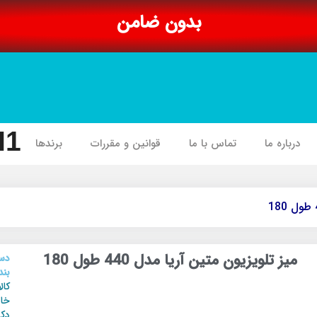
بدون ضامن
I1
درباره ما
تماس با ما
قوانین و مقررات
برندها
میز تلویزیون متین آریا مدل 440 طول 180
دس
بند
کال
خان
دکو