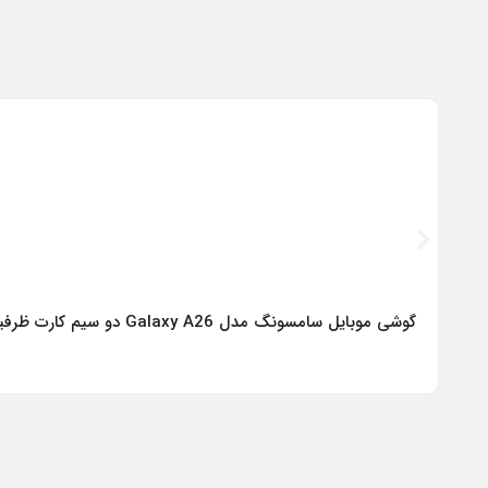
گوشی موبایل سامسونگ مدل Galaxy A26 دو سیم کارت ظرفیت 256 گیگابایت و رم 8 گیگابایت – ویتنام