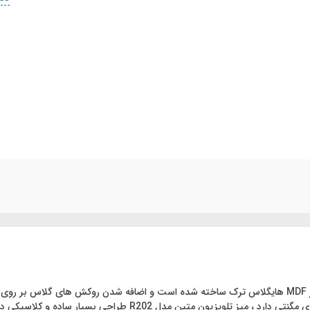
میز تلویزیون متین مدل R202 با طول 120سانتی‌متر است. این میز از MDF هایگلاس ترک ساخته شده است و اض
سدیر (قهوهای تیره ) و کاراکاچ (طوسی ) موجود می باشد. و یک کشوی م