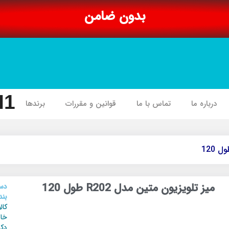
بدون ضامن
I1
درباره ما
تماس با ما
قوانین و مقررات
برندها
میز تلویزیون متین مدل R202 طول 120
دس
بند
کال
خان
دکو