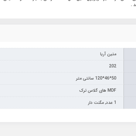
متین آریا
202
50*46*120 سانتی متر
MDF های گلاس ترک
1 عدد, مگنت دار