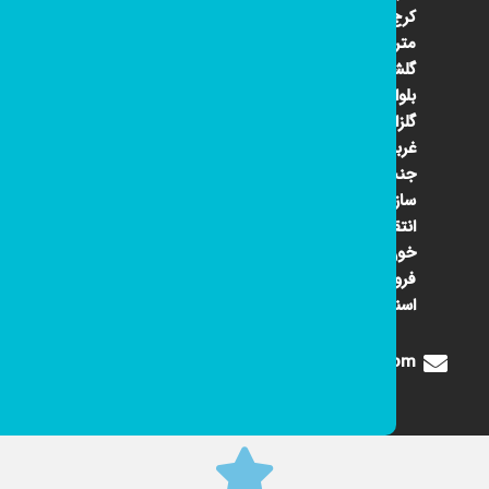
کرج ۴۵
متری
گلشهر
بلوار
گلزار
غربی
جنب
سازمان
انتقال
خون
فروشگاه
اسنوا
Digione1360@gmail.com