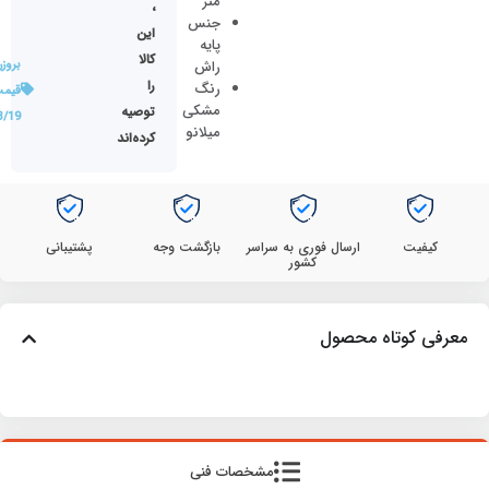
متر
،
جنس
این
پایه
کالا
راش
بروز
را
رنگ
قیمت
مشکی
توصیه
3/19
میلانو
کرده‌اند
کیفیت
ارسال فوری به سراسر
بازگشت وجه
پشتیبانی
کشور
معرفی کوتاه محصول
مشخصات فنی