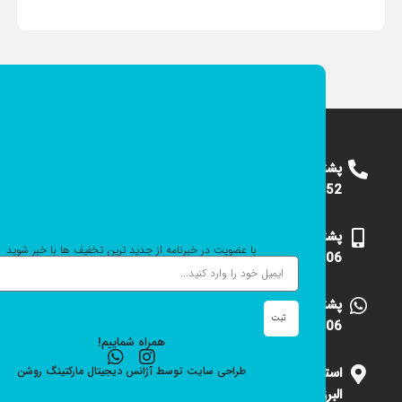
پشتیبانی
09124375652
پشتیبانی
با عضویت در خبرنامه از جدید ترین تخفیف ها با خبر شوید
09101531006
پشتیبانی
ثبت
09101531006
همراه شماییم!
استان
طراحی سایت
توسط
آژانس دیجیتال مارکتینگ
روشن
البرز