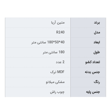
برند
متین آریا
مدل
R240
ابعاد
40*50*180 سانتی متر
طول
180 سانتی متر
تعداد کشو
2 عدد
جنس بدنه
MDF ترک
رنگ
مشکی میلانو
جنس پایه
چوب راش