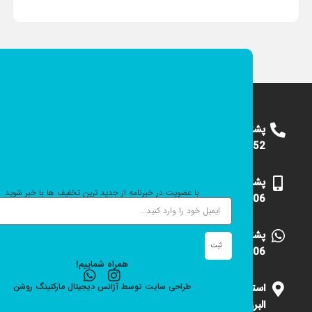
پشتیبانی
09124375652
پشتیبانی
با عضویت در خبرنامه از جدید ترین تخفیف ها با خبر شوید
09101531006
پشتیبانی
ثبت
09101531006
همراه شماییم!
استان
طراحی سایت
توسط
آژانس دیجیتال مارکتینگ
روشن
البرز