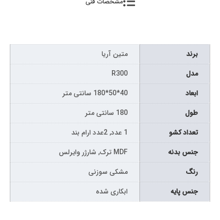
مشخصات فنی
برند
متین آریا
مدل
R300
ابعاد
40*50*180 سانتی متر
طول
180 سانتی متر
تعداد کشو
1 عدد, 2عدد ارام بند
جنس بدنه
MDF ترک, شارژر وایرلس
رنگ
مشکی سوزنی
جنس پایه
ابکاری شده