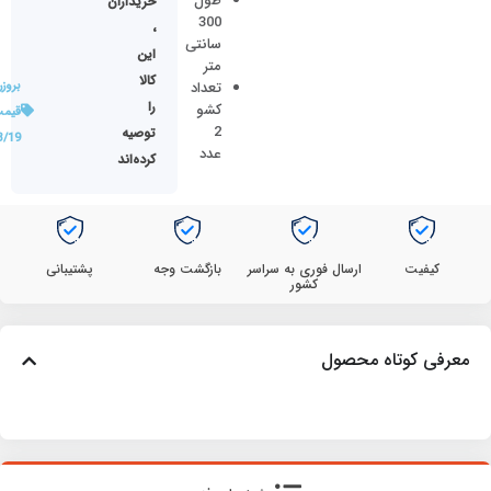
طول
خریداران
300
،
سانتی
این
متر
کالا
تعداد
بروز
را
کشو
قیمت
2
توصیه
3/19
عدد
کرده‌اند
کیفیت
ارسال فوری به سراسر
بازگشت وجه
پشتیبانی
کشور
معرفی کوتاه محصول