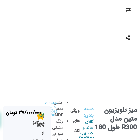
جنس
مشاهده
همه
میز تلویزیون
دسته
بدنه
ویژگی
ویژگی
۳۷/۰۰۰/۰۰۰
تومان
ها
بندی:
MDF
(0
متین مدل
های
کالای
رنگ
دیدگاه)
R300 طول 180
80%
خانه و
مشکی
کالا:
از
دکوراتیو
سوزنی