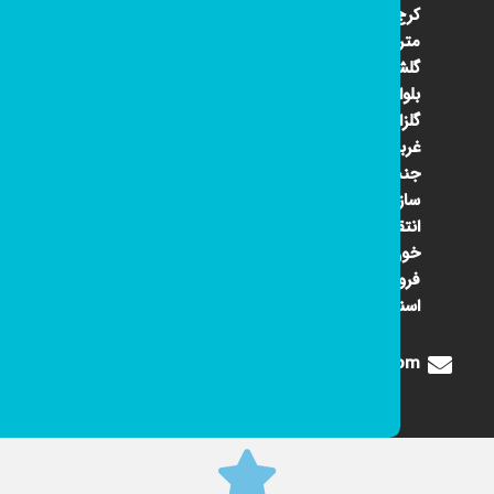
کرج ۴۵
متری
گلشهر
بلوار
گلزار
غربی
جنب
سازمان
انتقال
خون
فروشگاه
اسنوا
Digione1360@gmail.com