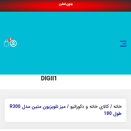
بدون ضامن
0
DIGII1
خانه
/
کالای خانه و دکوراتیو
/ میز تلویزیون متین مدل R300
طول 180