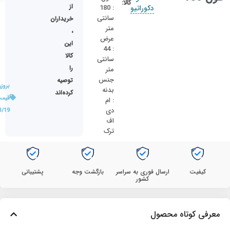
کالا:
از
دکوراتیو
: 180
سانتی
خریداران
متر
،
عرض
این
: 44
کالا
سانتی
را
متر
جنس
توصیه
بروز
بدنه
کرده‌اند
قیمت
: ام
دی
3/19
اف
ترک
کیفیت
ارسال فوری به سراسر
بازگشت وجه
پشتیبانی
کشور
معرفی کوتاه محصول