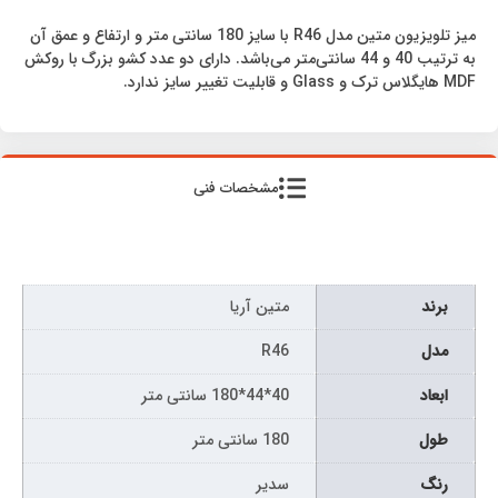
میز تلویزیون متین مدل R46 با سایز 180 سانتی متر و ارتفاع و عمق آن
به ترتیب 40 و 44 سانتی‌متر می‌باشد. دارای دو عدد کشو بزرگ با روکش
MDF هایگلاس ترک و Glass و قابلیت تغییر سایز ندارد.
مشخصات فنی
برند
متین آریا
مدل
R46
ابعاد
40*44*180 سانتی متر
طول
180 سانتی متر
رنگ
سدیر