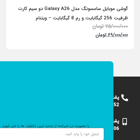
گوشی موبایل سامسونگ مدل Galaxy A26 دو سیم کارت
ظرفیت 256 گیگابایت و رم 8 گیگابایت – ویتنام
۷۵/۰۰۰/۰۰۰
تومان
۶۹/۰۰۰/۰۰۰
تومان
پشتیبانی
09124375652
پشتیبانی
با عضویت در خبرنامه از جدید ترین تخفیف ها با خبر شوید
09101531006