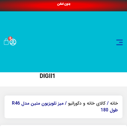
بدون ضامن
0
DIGII1
خانه
/
کالای خانه و دکوراتیو
/ میز تلویزیون متین مدل R46
طول 180