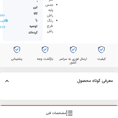
،
جنس
این
پایه
کالا
راش
بروز
را
رنگ
قیمت
طرح
توصیه
3/19
راش
کرده‌اند
کیفیت
ارسال فوری به سراسر
بازگشت وجه
پشتیبانی
کشور
معرفی کوتاه محصول
مشخصات فنی