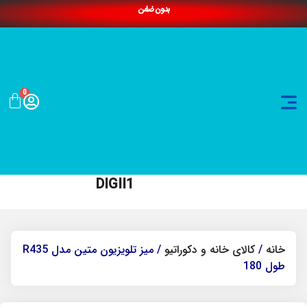
بدون ضامن
0
DIGII1
خانه
/
کالای خانه و دکوراتیو
/ میز تلویزیون متین مدل R435
طول 180