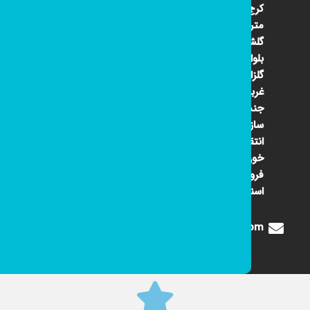
کرج ۴۵
متری
گلشهر
بلوار
گلزار
غربی
جنب
سازمان
انتقال
خون
فروشگاه
اسنوا
Digione1360@gmail.com