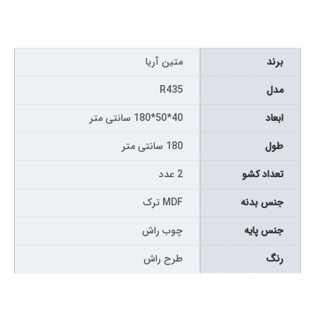
برند
متین آریا
مدل
R435
ابعاد
40*50*180 سانتی متر
طول
180 سانتی متر
تعداد کشو
2 عدد
جنس بدنه
MDF ترک
جنس پایه
چوب راش
رنگ
طرح راش