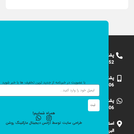
پشتیبانی
09124375652
پشتیبانی
با عضویت در خبرنامه از جدید ترین تخفیف ها با خبر شوید
09101531006
پشتیبانی
ثبت
09101531006
همراه شماییم!
استان
طراحی سایت
توسط
آژانس دیجیتال مارکتینگ
روشن
البرز