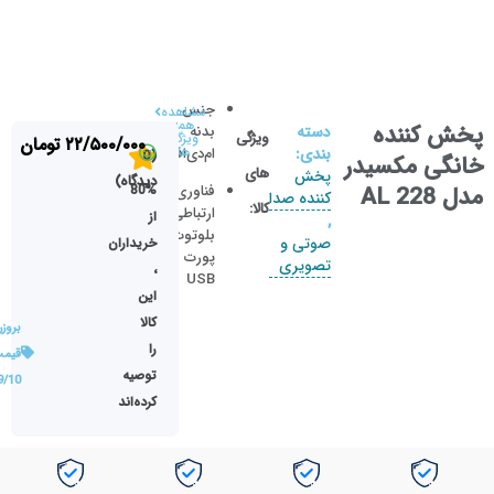
جنس
مشاهده
همه
پخش کننده
دسته
بدنه
ویژگی
ویژگی
۲۲/۵۰۰/۰۰۰
تومان
ها
بندی:
ام‌دی‌اف
(0
خانگی مکسیدر
های
پخش
دیدگاه)
مدل AL 228
80%
فناوری‌های
کننده صدا
کالا:
ارتباطی
از
,
بلوتوث،
صوتی و
خریداران
پورت
تصویری
،
USB
این
کالا
بروز
را
قیمت
توصیه
9/10
کرده‌اند