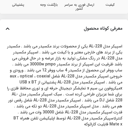
کیفیت
ارسال فوری به سراسر
بازگشت وجه
پشتیبانی
کشور
معرفی کوتاه محصول
اسپیکر مدل AL-228 یکی از محصولات برند مکسیدر می باشد . مکسیدر
یکی از برند های خارجی معتبر و با کیفت می باشد . اسپیکر مکسیدر
مدل AL-228 در رنگ مشکی تولید به بازار عرضه و در حال فروش می
باشد ظرفیت این اسپیکر از برند مکسیدر 30000w pmpo می باشد .
ساب ووفر این محصول از مکسیدر 4 ساب ووفر 12 می باشد . ورودی و
خروجی اسپیکر مکسیدر مدل AL-228 شامل aux ، optical ، coaxial
می باشد . اسپیکر مکسیدر مدل AL-228 پشتیبانی از USB x BT
xمیکروفون بی سیم x نمایشگر دیجیتال حرفه ای و توری محافظ فلزی را
برای شما عزیزان طراحی کرده است . سبک اسپیکر مکسیدر مدل AL-
228 شامل DJ می باشد . اسپیکر مکسیدر مدل AL-228 شامل رقص نور
هم می باشد . مدل اسپیکر مکسیدر مدل AL-228 دو تکه می باشد .
قدرت اسپیکر مکسیدر مدل AL-228 شامل 30000 وات می باشد .
کنترلاسپیکر مکسیدر مدل AL-228 توسط اپلیکیشن تلفن همراه BT
Mate x قابلیت کارائوکه