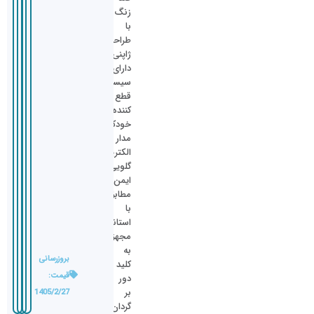
زنگ
با
طراحی
ژاپنی,
دارای
سیستم
قطع
کننده
خودکار
مدار
الکتریکی,
گلویی
ایمن
مطابق
با
استاندارد,
مجهز
به
بروزرسانی
کلید
قیمت:
دور
بر
1405/2/27
گردان