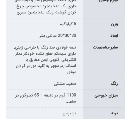
لوازم جانبی
دارای قطعه سوسیس ساز و کباب ساز,
دارای یک عدد پنجره مخصوص چرخ
کردن گوشت ویک عدد پنجره سبزی
وزن
5 کیلوگرم
ابعاد
30*30*20 سانتی متر
سایر مشخصات
تیغه فولادی ضد زنگ با طراحی ژاپنی,
دارای سیستم قطع کننده خودکار مدار
الکتریکی, گلویی ایمن مطابق با
استاندارد, مجهز به کلید دور بر گردان
موتور
رنگ
سفید, مشکی
میزان خروجی
1100 گرم در دقیقه – 65 کیلوگرم در
ساعت
برند
تولیپس