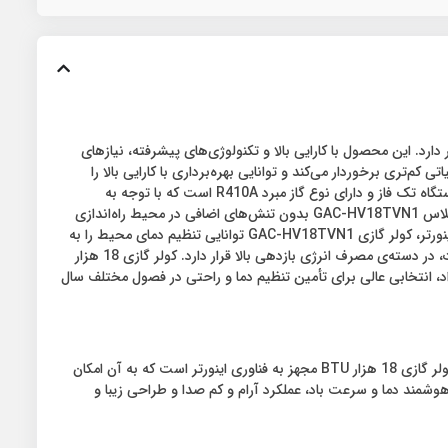
اینورتر در بازار حضور دارد. این محصول با کارایی بالا و تکنولوژی‌های پیشرفته، نیاز‌های
‌تری برخوردار می‌کند و توانایی بهره‌برداری با کارایی بالا را
فراهم می‌سازد. با ظرفیت سرمایش و گرمایش برابر 18000 BTU/hr، این کولر گازی قادر به تنظیم دمای مطلوب در محیط‌های مختلف می‌باشد. این دستگاه تک فاز و دارای نوع گاز مبرد R410A است که با توجه به
مشخصات فنی و بازدهی، از انتخابی مناسب برای محیط‌های مسکونی و تجاری به حساب می‌آید. با میزان صدای پایین و اصطکاک کم، کولر گازی جی پلاس GAC-HV18TVN1 بدون تنش‌های اضافی در محیط راه‌اندازی
می‌شود. با میزان صدای کمتر از 44 دسی‌بل، این دستگاه از تجربه آرامش‌بخش شما در محیط‌های خانگی یا تجاری اطمینان حاصل می‌کند. با تکنولوژی اینورتر، کولر گازی GAC-HV18TVN1 توانایی تنظیم دمای محیط را به
صورت پویا و بهینه دارد، که منجر به صرفه‌جویی در مصرف انرژی و کاهش هزینه‌های انرژی می‌شود. این دستگاه با مصرف توان بین 1552 تا 1465 وات، در دسته‌ی مصرف انرژی بازدهی بالا قرار دارد. کولر گازی 18 هزار
عاد مناسب و طراحی زیبا، به همراه موتور با کارایی بالا و قابلیت کار در دمای گرمایی تا 48 درجه سانتی‌گراد، انتخابی عالی برای تأمین تنظیم دما و راحتی در فصول مختلف سال
کولر گازی 18 هزار اینورتر جی پلاس مدل GAC-HV18TVN1 به عنوان یکی از پیشرفته‌ترین و کارآمدترین کولرهای گازی در بازار شناخته می‌شود. این کولر گازی 18 هزار BTU مجهز به فناوری اینورتر است که به آن امکان
مند دما و سرعت باد، عملکرد آرام و کم صدا و طراحی زیبا و