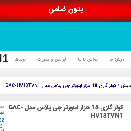
بدون ضامن
I1
درباره ما
تماس با ما
قوانین و مقررات
برندها
مایش
/ کولر گازی 18 هزار اینورتر جی پلاس مدل GAC-HV18TVN1
کولر گازی 18 هزار اینورتر جی پلاس مدل GAC-
دست
تهو
HV18TVN1
و 
,
س
کال