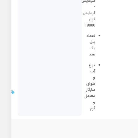
سرمایش
-
گرمایش
کولر
18000
تعداد
پنل
یک
عدد
نوع
آب
و
هوای
بروزر
سازگار
قیمت:
معتدل
/3/10
و
گرم