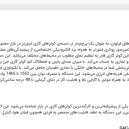
هزار اینورتر جی پلاس مدل GAC-HV18TVN1 با ویژگی‌های فراوان، به عنوان یک پرچم‌دار در دسته‌ی کولرهای گازی 
سور روتاری اینورتر به همراه برد الکترونیکی اختصاصی، از پیچیدگی‌های عملیاتی کم
اینورتر جی پلاس مدل GAC-HV18TVN1 با اب
، این دستگاه به لطف قابلیت‌های منحصر به فردی همچون فیلتر هوا، کنترل هوش