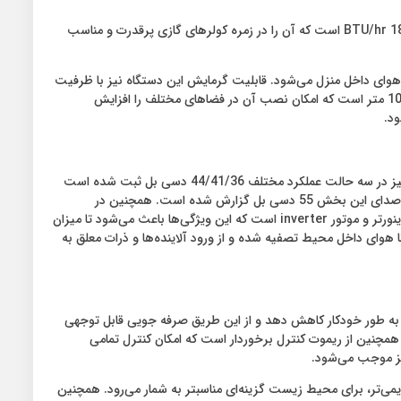
در بررسی مشخصات فنی کولر گازی 18 هزار اینورتر جی پلاس مدل GAC-HV18TVN1، مشاهده می‌کنیم که این دستگاه دارای ظرفیت سرمایشی 18000 BTU/hr است که آن را در زمره کولرهای گازی پرقدرت و مناسب
ت هوای داخل منزل می‌شود. قابلیت گرمایش این دستگاه نیز با ظرفیت
19000 BTU/hr، امکان استفاده از آن در فصول سرد سال را نیز فراهم می‌کند. از دیگر ویژگی‌های مهم این کولر گازی، محدوده حداکثر ارتفاع لوله کشی 10 متر است که امکان نصب آن در فضاهای مختلف را افزایش
د.
از مشخصات پنل داخلی این دستگاه می‌توان به تعداد 1 عدد پنل با ابعاد 235*320*1050 میلی‌متر و وزن 12 کیلوگرم اشاره کرد. میزان صدای این پنل نیز در سه حالت عملکرد مختلف 44/41/36 دسی بل ثبت شده است
که نشان از عملکرد آرام و کم سر و صدای آن دارد. در مورد یونیت خارجی می‌توان به ابعاد 540*780*260 میلیمتر و وزن 33 کیلوگرم اشاره کرد. میزان صدای این بخش 55 دسی بل گزارش شده است. همچنین در
بسته‌بندی این محصول از برند G-Plus، دفترچه راهنمای کاربری ارائه شده است تا استفاده از آن برای کاربران تسهیل شود. این دستگاه مجهز به کیت اینورتر و موتور inverter است که این ویژگی‌ها باعث می‌شود تا میزان
وای داخل محیط تصفیه شده و از ورود آلاینده‌ها و ذرات معلق به
خواب، میزان مصرف انرژی را به طور خودکار کاهش دهد و از این طریق صرفه جویی قابل توجهی
همچنین از ریموت کنترل برخوردار است که امکان کنترل تمامی
نیز موجب می‌شود.
و در مقایسه با گازهای قدیمی‌تر، برای محیط‌ زیست گزینه‌ای مناسبتر به شمار می‌رود. همچنین