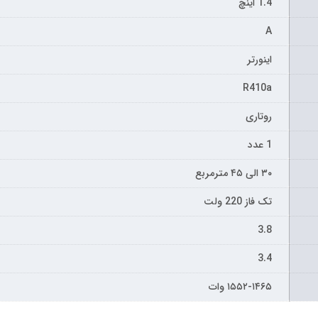
1.4 اینچ
A
اینورتر
R410a
روتاری
1 عدد
۳۰ الی ۴۵ مترمربع
تک فاز 220 ولت
3.8
3.4
۱۵۵۲-۱۴۶۵ وات