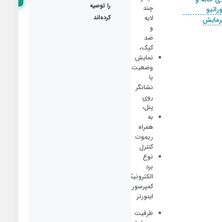
ما
را توصیه
چند
راتیو
لایه
کرده‌اند
رمایش
و
ضد
کپک،
نمایش
وضعیت
با
نشانگر
روی
پنل،
به
همراه
ریموت
کنترل
نوع
برد
الکترونیکی
کمپرسور
اینورتر
ظرفیت