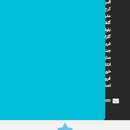
البرز
کرج ۴۵
متری
گلشهر
بلوار
گلزار
غربی
جنب
سازمان
انتقال
خون
فروشگاه
اسنوا
Digione1360@gmail.com