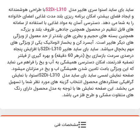
ساید بای ساید اسنوا سری هایپر مدل
S2Di-L310
با طراحی هوشمندانه
و ایجاد فضای بیشتر، امکان برنامه ریزی بلند مدت غذایی اعضای خانواده
را به شما می دهد. دسترسی آسان به مواد غذایی با استفاده از سامانه
های قابل تنظیم در محصول همچنین جادهی ظروف بلند و بزرگ،
همچنین بسته های حجیم و بطری های بلندتر از حد معمول از ویژگی
های دیگر هایپر است. آبسرد کن و یخساز اتوماتیک یکی از ویژگی های
مهم یخچال میباشد. ساید بای ساید هایپر S2Di-L310با افزایش پنجاه
درصدی سرعت بازسازی یخ (درهر 60 دقیقه) و بهره گیری از فیلتر
تصفیه قدرتمند، امکان دسترسی همیشگی به آب و یخ را فراهم می نماید
که این ویژگی باعث تامین شدن همیشگی اب و یخ در منزلتان میشود.
صفحه نمایش لمسی ساید بای ساید مدل S2Di-L310اسنوا، با نمایش
گرافیکی عملکردهای محصول انتخاب گزینه های مورد نظر شما را تسهیل
می بخشد. این صفحه نمایش ها با توجه به مدل محصول دارای رنگ
های متفاوت مشکی و طرح فلز می باشد.
مشخصات فنی