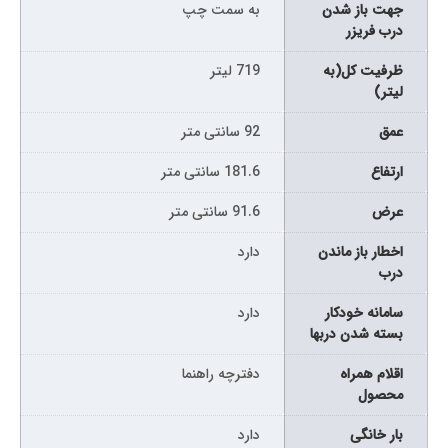
جهت باز شدن
به سمت چپ
درب فریزر
ظرفیت کل(به
719 لیتر
لیتر)
عمق
92 سانتی متر
ارتفاع
181.6 سانتی متر
عرض
91.6 سانتی متر
اخطار باز ماندن
دارد
درب
سامانه خودکار
دارد
بسته شدن دربها
اقلام همراه
دفترچه راهنما
محصول
بار خانگی
دارد