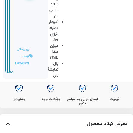
91.6
سانتی
متر
نمودار
مصرف
انرژی
+A
میزان
بروزرسانی
صدا
قیمت:
38db
پنل
1405/3/21
نمایشگر
دارد
کیفیت
ارسال فوری به سراسر
بازگشت وجه
پشتیبانی
کشور
معرفی کوتاه محصول