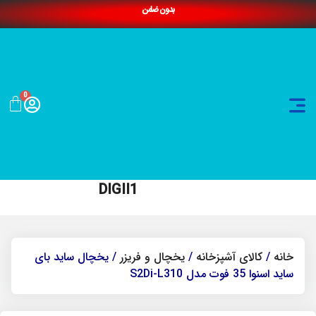
بدون ضامن
0
DIGII1
خانه
/
کالای آشپزخانه
/
یخچال و فریزر
/ یخچال ساید بای
ساید اسنوا 35 فوت مدل S2Di-L310