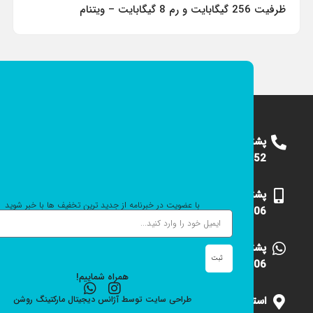
ظرفیت 256 گیگابایت و رم 8 گیگابایت – ویتنام
پشتیبانی
09124375652
پشتیبانی
با عضویت در خبرنامه از جدید ترین تخفیف ها با خبر شوید
09101531006
پشتیبانی
ثبت
09101531006
همراه شماییم!
استان
طراحی سایت
توسط
آژانس دیجیتال مارکتینگ
روشن