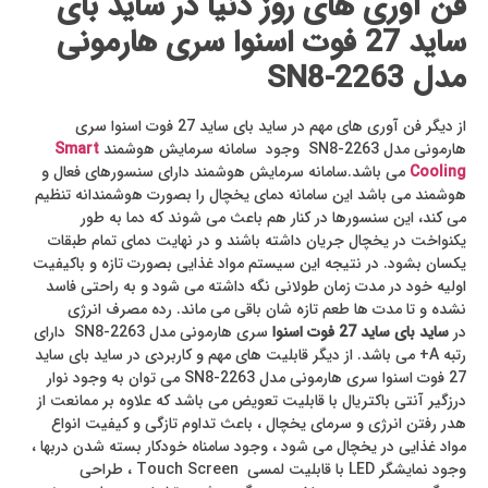
فن آوری های روز دنیا در ساید بای
ساید 27 فوت اسنوا سری هارمونی
مدل SN8-2263
از دیگر فن آوری های مهم در ساید بای ساید 27 فوت اسنوا سری
هارمونی مدل SN8-2263 وجود سامانه سرمایش هوشمند
Smart
Cooling
می باشد.سامانه سرمایش هوشمند دارای سنسورهای فعال و
هوشمند می باشد این سامانه دمای یخچال را بصورت هوشمندانه تنظیم
می کند، این سنسورها در کنار هم باعث می شوند که دما به طور
یکنواخت در یخچال جریان داشته باشند و در نهایت دمای تمام طبقات
یکسان بشود. در نتیجه این سیستم مواد غذایی بصورت تازه و باکیفیت
اولیه خود در مدت زمان طولانی نگه داشته می شود و به راحتی فاسد
نشده و تا مدت ها طعم تازه شان باقی می ماند. رده مصرف انرژی
در
ساید بای ساید 27 فوت اسنوا
سری هارمونی مدل SN8-2263 دارای
رتبه A+ می باشد. از دیگر قابلیت های مهم و کاربردی در ساید بای ساید
27 فوت اسنوا سری هارمونی مدل SN8-2263 می توان به وجود نوار
درزگیر آنتی باکتریال با قابلیت تعویض می باشد که علاوه بر ممانعت از
هدر رفتن انرژی و سرمای یخچال ، باعث تداوم تازگی و کیفیت انواع
مواد غذایی در یخچال می شود ، وجود سامناه خودکار بسته شدن دربها ،
وجود نمایشگر LED با قابلیت لمسی Touch Screen ، طراحی