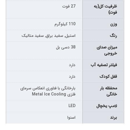
ظرفیت کل(به
27 فوت
فوت)
وزن
110 کیلوگرم
رنگ
استیل, سفید براق, سفید متالیک
میزان صدای
38 دسی بل
خروجی
فیلتر تصفیه آب
دارد
قفل کودک
دارد
محفظه بار
بارخانگی با فناوری انعکاس سرمای
خانگی
فلزی Metal Ice Cooling
لامپ یخچال
LED
برند
اسنوا