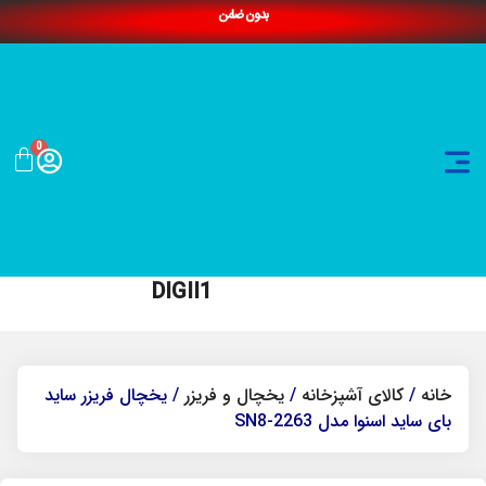
بدون ضامن
0
DIGII1
خانه
/
کالای آشپزخانه
/
یخچال و فریزر
/ یخچال فریزر ساید
بای ساید اسنوا مدل SN8-2263