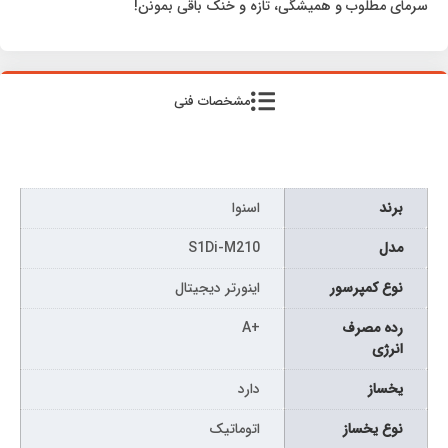
سرمای مطلوب و همیشگی، تازه و خنک باقی بمونن!
مشخصات فنی
برند
اسنوا
مدل
S1Di-M210
نوع کمپرسور
اینورتر دیجیتال
رده مصرف
+A
انرژی
یخساز
دارد
نوع یخساز
اتوماتیک