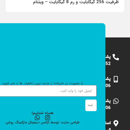
ظرفیت 256 گیگابایت و رم 8 گیگابایت – ویتنام
پشتیبانی
09124375652
پشتیبانی
با عضویت در خبرنامه از جدید ترین تخفیف ها با خبر شوید
09101531006
پشتیبانی
ثبت
09101531006
همراه شماییم!
استان
طراحی سایت
توسط
آژانس دیجیتال مارکتینگ
روشن