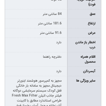
فوت)
عمق
84 سانتی متر
ارتفاع
181.6 سانتی متر
عرض
91.6 سانتی متر
اخطار باز ماندن
دارد
درب
اقلام همراه
دفترچه راهنما
محصول
آبسردکن
دارد
سایر ویژگی ها
مجهز به کمپرسور هوشمند اینورتر
دیجیتال مجهز به سامانه بار خانگی
قفل کودک سیستم سرمایشی دوگانه
فیلتر جاذب اتیلن Fresh Max Filter
طراحی استاندارد مطابق با کابینت
آشپزخانه و حمل آسان یخساز فوق