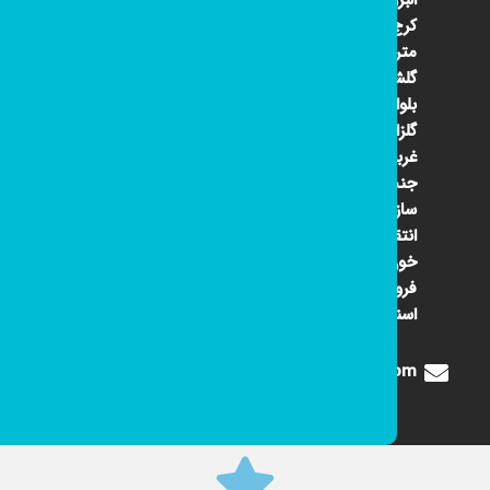
البرز
کرج ۴۵
متری
گلشهر
بلوار
گلزار
غربی
جنب
سازمان
انتقال
خون
فروشگاه
اسنوا
Digione1360@gmail.com