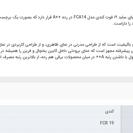
همان‌طور که در ابتدا گفته‌شد، میزان مصرف انرژی یخچال فریزر س
 را داراست.
ی ساید ۱۹ فوت کندی مدل FCA14 محصولی زیبا و باکیفیت است که از طراحی مدرنی در نمای ظاهری، و از طر
 پیشرفته مجهز است که دمای برودتی داخل کابین یخچال و فریزر را همیشه 
باعث تغییر دمای هر طبقه نسبت به دیگر طبقات نمی‌شوند. این محصول با داشتن رتبه A++ در میان مح
کندی
FCR 19