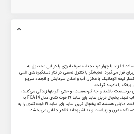
 متوسط است. طراحی ساده اما زیبا با چهار درب جدا، مصرف انرژی را در این محصول به
رس کاربران قرار می‌گیرد. نمایشگر با کنترل لمسی در کنار دستگیره‌های افقی
 نیمه اتوماتیک با مخزن آب و امکان سرمایش و انجماد سریع
برفک را نادیده گرفت.
ست. چه از خانواده‌ای پرجمعیت باشید و چه کم‌جمعیت، و حتی اگر تنها زندگی می‌کنید،
پیشنهاد می‌کنیم که حتما در هنگام خرید یخچال، حساسیت زیادی به خرج داده و این وسیله را به نسبت باقی ملزومات آشپزخانه با دقت بیشتری انتخاب کنید. یخچال فریزر ساید بای ساید ۱۹ فوت کندی مدل FCA14 به
لحاظ تراز مصرف انرژی در رده A++ قرار دارد که بهترین رتبه بازار برای محصولات برقی است. وزن کم، جنس بدنه، رنگ محصول، امکانات و کیفیت ساخت، دلایلی هستند که یخچال فریزر ساید بای ساید ۱۹ فوت کندی را به
دستگاه مدرن و زیباست و به آشپزخانه ظاهر جذابی می‌بخشد.