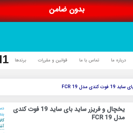
بدون ضامن
I1
درباره ما
تماس با ما
قوانین و مقررات
برندها
ندی مدل FCR 19
یخچال و فریزر ساید بای ساید 19 فوت کندی
دس
بند
مدل FCR 19
کال
آشپ
,