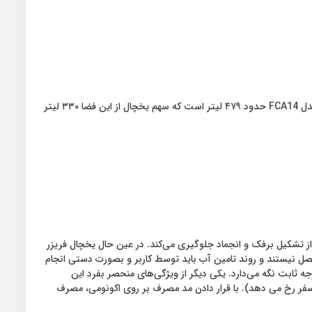
این محصول دارای پهنای ۸۳.۳ سانتی‌متر، عمق ۷۴ سانتی‌متر و ارتفاع ۱۸۰.۸ سانتی‌متر است. گنجایش کلی یخچال فریزر ساید بای ساید ۱۹ فوت کندی مدل FCA14 حدود ۴۷۹ لیتر است که سهم یخچال از این فضا ۳۳۰ لیتر
ز تشکیل برفک و انجماد جلوگیری می‌کند. در عین حال یخچال فریزر
تم آب شهری متصل نیستند و روند تامین آب باید توسط کاربر و بصورت دستی انجام
گردش را در تمام طبقات روی یک درجه ثابت نگه می‌دارد. یکی دیگر از ویژگی‌های منحصر بفرد این
فر رخ می دهد). با قرار دادن مد مصرف بر روی اکونومی، مصرف