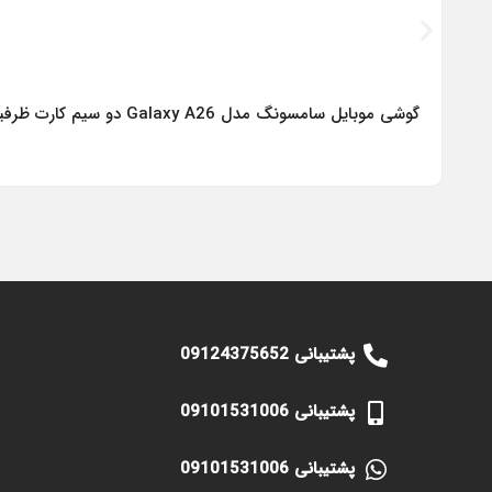
گوشی موبایل سامسونگ مدل Galaxy A26 دو سیم کارت ظرفیت 256 گیگابایت و رم 8 گیگابایت – ویتنام
پشتیبانی 09124375652
پشتیبانی 09101531006
پشتیبانی 09101531006