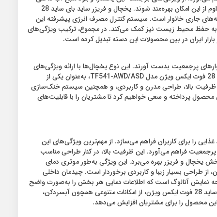
است که به‌طور موثری به افزایش کارایی و راحتی استفاده از آن کمک می‌کند. مصرف‌کنندگان بدون نیاز به اتصال به لوله آب خانگی، می‌توانند به‌طور مداوم از این امکان بهره‌مند شوند. یخچال و فریزر ساید بای ساید 28
ل‌توجه در هزینه‌های جاری خانوار است. سیستم کنترل مصرف انرژی پیشرفته این
ثری به حفظ محیط زیست نیز کمک می‌کند. در مجموع، ترکیب ویژگی‌های
نوارهای پرجمعیت بدست آورند. این نوع یخچال‌ها با ارائه ویژگی‌های
منحصربه‌فرد و امکانات متنوع، امکان نگهداری و مدیریت مؤثرتر مواد غذایی را برای کاربران فراهم می‌سازند. در این میان، یخچال و فریزر ساید بای ساید 28 فوت ایکس ویژن مدل TF541-AWD/ASD، به‌عنوان یکی از
ون ظرفیت بالا، طراحی مدرن و کاربردی، و همچنین سیستم خنک‌سازی
این محصول پرداخته و سعی خواهیم کرد تا مشتریان را با قابلیت‌های
هداری و مدیریت بهینه‌تر مواد غذایی را برای کاربران فراهم می‌سازد. از مهم‌ترین ویژگی‌های این
ی متنوع و حجیم را برای خانوارهای پرجمعیت فراهم می‌آورد. این ظرفیت بالا، در کنار طراحی مناسب
 یخچال و فریزر بهره می‌برد. این ویژگی به‌طور موثری دمای
تضمین می‌کند و از فساد زودرس آنها جلوگیری می‌نماید. یخچال و فریزر ساید بای ساید 28 فوت ایکس ویژن، از طراحی بسیار زیبا و کاربردی برخوردار است. چیدمان داخلی
صفحه نمایش آنالوگ است که اطلاعات دمایی هر بخش را به‌صورت واضح
و آسان در اختیار کاربران قرار می‌دهد. این ویژگی به‌طور موثری به کنترل و مدیریت دما در داخل یخچال و فریزر کمک می‌کند. یخچال و فریزر ساید بای ساید 28 فوت ایکس ویژن، از امکانات متنوعی همچون آبسردکن،
این محصول را برای مشتریان افزایش می‌دهد.