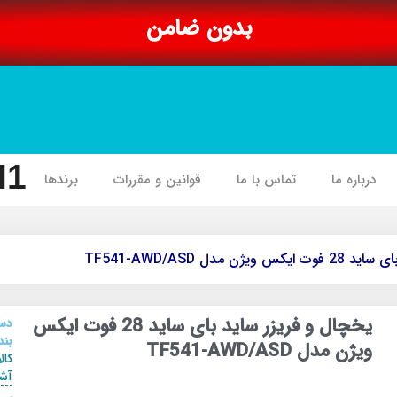
بدون ضامن
I1
درباره ما
تماس با ما
قوانین و مقررات
برندها
 مدل TF541-AWD/ASD
یخچال و فریزر ساید بای ساید 28 فوت ایکس
دس
بند
ویژن مدل TF541-AWD/ASD
کال
آشپ
,