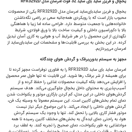
یخچال و فریزر ساید بای ساید 32 فوت امرسان مدل
RFR3292D
یخچال و فریزر ساید‌بای‌ساید امرسان مدل RFR3292D یکی از محصولات
محبوب بازار است که با رویکردی همه‌جانبه سعی بر راضی نگه‌داشتن
خانواده‌هایی با جمعیت متوسط دارد. طراحی ساده اما زیبا با هماهنگی
بالا با دکوراسیون داخلی و کیفیت ساخت بالا با ورق فولادی، شرایط
نگهداری از این محصول را در هر شرایط آب و هوایی به کاری آسان تبدیل
کرده. در این بخش به بررسی قابلیت‌ها و مشخصات این ساید‌بای‌ساید از
امرسان می‌پردازیم.
مجهز به سیستم بدون‌برفک و گردش هوای چندگانه
امرسان ساید بای ساید RFR3292D را به فناوری نوفراست مجهز کرده تا
برای همیشه از شر برفک رها شوید. این قابلیت نه تنها طول عمر محصول
را افزایش می‌دهد بلکه کیفیت محصولات غذایی را حفظ کرده و از
آسیب‌پذیری به محتوای داخل یخچال جلوگیری می‌کند. هدف سیستم
گردش‌هوای داخلی در این مدل، کم کردن بار‌کاری موتور و یکنواخت شدن
دمای تمام بخش‌های کابین است. این سیستم معمولاً به وسیله یک فن،
گردش هوای داخلی را ایجاد می‌کند. با این موضوع دیگر نیاز نیست
موتور فشار کاری بالایی را تحمل کند. تنها با وجود یک سیستم گردش
هوا، به راحتی دمای ایده‌آل به بخش‌های مختلف کابین رسیده تا همه
مواد‌غذایی به طور یکنواخت، دمای صحیح را تجربه کنند. به لطف برد
دیجیتالی، قابلیت عیب‌یابی در این مدل خودنمایی می‌کند. نوسانات برق