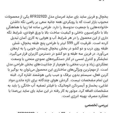
یخچال و فریزر ساید بای ساید امرسان مدل RFR3292D یکی از محصولات
محبوب بازار است که با رویکردی همه جانبه سعی بر راضی نگه داشتن
خانواده‌هایی با جمعیت متوسط را دارد. طراحی ساده اما زیبا با هماهنگی
بالا با دکوراسیون داخلی و کیفیت ساخت بالا با ورق فولادی، شرایط نگه
داری از این محصول را در هر شرایط آب و هوایی به کاری آسان تبدیل
کرده است. ظرفیت کلی 599 لیتر با طراحی پنج طبقه یخچال، شش
طبقه روی درب و دو کشو در بخش یخچال چیدمان خوبی را به ارمغان
می‌آورد. در فریزر سه طبقه و دو کشو در دسترس کاربران قرار می‌گیرد.
نمایشگر و کنترل لمسی در کنار دستگیره‌های عمودی منحنی با وسعت
عملکردی زیاد و درب مخفی یا هوم‌بار از جذابیت‌های بخش طراحی مدل
است. از مهم‌ترین ویژگی‌های ساختاری این محصول می‌توان به بوگیر با
کربن فعال، سیستم بدون برفک و عیب یابی هوشمند اشاره کرد. البته
این تمام مشخصات نیست. گردش هوای چندگانه برای تازه ماندن مواد
غذایی، یخساز و آبسردکن اتوماتیک با فیلتر تصفیه آب خانگی را باید به
مشخصات اضافه کرد. موتور به کار رفته در این ساید بای ساید بی‌صدا با
عملکرد مصرف بهینه انرژی است.
بررسی تخصصی