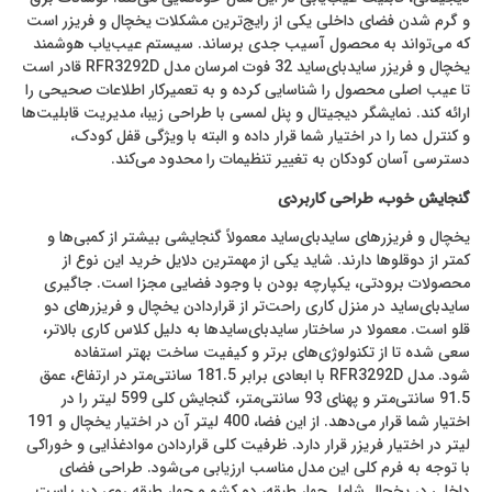
و گرم شدن فضای داخلی یکی از رایج‌ترین مشکلات یخچال و فریزر است
که می‌تواند به محصول آسیب جدی برساند. سیستم عیب‌یاب هوشمند
یخچال و فریزر ساید‌بای‌ساید 32 فوت امرسان مدل RFR3292D قادر است
تا عیب اصلی محصول را شناسایی کرده و به تعمیرکار اطلاعات صحیحی را
ارائه کند. نمایشگر دیجیتال و پنل لمسی با طراحی زیبا، مدیریت قابلیت‌ها
و کنترل دما را در اختیار شما قرار داده و البته با ویژگی قفل کودک،
دسترسی آسان کودکان به تغییر تنظیمات را محدود می‌کند.
گنجایش خوب، طراحی کاربردی
یخچال و فریزرهای ساید‌بای‌ساید معمولاً گنجایشی بیشتر از کمبی‌ها و
کمتر از دوقلوها دارند. شاید یکی از مهمترین دلایل خرید این نوع از
محصولات برودتی، یکپارچه بودن با وجود فضایی مجزا است. جاگیری
ساید‌بای‌ساید در منزل کاری راحت‌تر از قراردادن یخچال و فریزرهای دو
قلو است. معمولا در ساختار ساید‌بای‌سایدها به دلیل کلاس کاری بالاتر،
سعی شده تا از تکنولوژی‌های برتر و کیفیت ساخت بهتر استفاده
شود. مدل RFR3292D با ابعادی برابر 181.5 سانتی‌متر در ارتفاع، عمق
91.5 سانتی‌متر و پهنای 93 سانتی‌متر، گنجایش کلی 599 لیتر را در
اختیار شما قرار می‌دهد. از این فضا، 400 لیتر آن در اختیار یخچال و 191
لیتر در اختیار فریزر قرار دارد. ظرفیت کلی قراردادن موادغذایی و خوراکی
با توجه به فرم کلی این مدل مناسب ارزیابی می‌شود. طراحی فضای
داخلی در یخچال شامل چهار طبقه، دو کشو و چهار طبقه روی درب است.