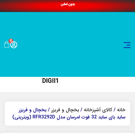
بدون ضامن
0
DIGII1
خانه
/
کالای آشپزخانه
/
یخچال و فریزر
/ یخچال و فریزر
ساید بای ساید 32 فوت امرسان مدل RFR3292D (ویترینی)