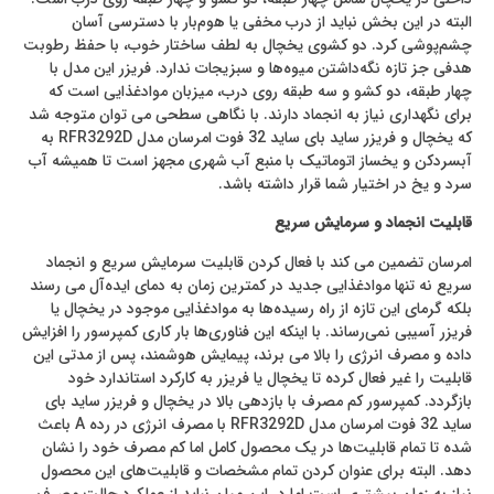
البته در این بخش نباید از درب مخفی یا هوم‌بار با دسترسی آسان
چشم‌پوشی کرد. دو کشوی یخچال به لطف ساختار خوب، با حفظ رطوبت
هدفی جز تازه نگه‌داشتن میوه‌ها و سبزیجات ندارد. فریزر این مدل با
چهار طبقه، دو کشو و سه طبقه روی درب، میزبان موادغذایی است که
برای نگهداری نیاز به انجماد دارند. با نگاهی سطحی می توان متوجه شد
که یخچال و فریزر ساید بای ساید 32 فوت امرسان مدل RFR3292D به
آبسردکن و یخساز اتوماتیک با منبع آب شهری مجهز است تا همیشه آب
سرد و یخ در اختیار شما قرار داشته باشد.
قابلیت انجماد و سرمایش سریع
امرسان تضمین می کند با فعال کردن قابلیت سرمایش سریع و انجماد
سریع نه تنها موادغذایی جدید در کمترین زمان به دمای ایده‌آل می رسند
بلکه گرمای این تازه از راه رسیده‌ها به موادغذایی موجود در یخچال یا
فریزر آسیبی نمی‌رساند. با اینکه این فناوری‌ها بار کاری کمپرسور را افزایش
داده و مصرف انرژی را بالا می برند، پیمایش هوشمند، پس از مدتی این
قابلیت را غیر فعال کرده تا یخچال یا فریزر به کارکرد استاندارد خود
بازگردد. کمپرسور کم مصرف با بازدهی بالا در یخچال و فریزر ساید بای
ساید 32 فوت امرسان مدل RFR3292D با مصرف انرژی در رده A باعث
شده تا تمام قابلیت‌ها در یک محصول کامل اما کم مصرف خود را نشان
دهد. البته برای عنوان کردن تمام مشخصات و قابلیت‌های این محصول
نیاز به زمان بیشتری است اما در این میان نباید از عملکرد حالت مصرف