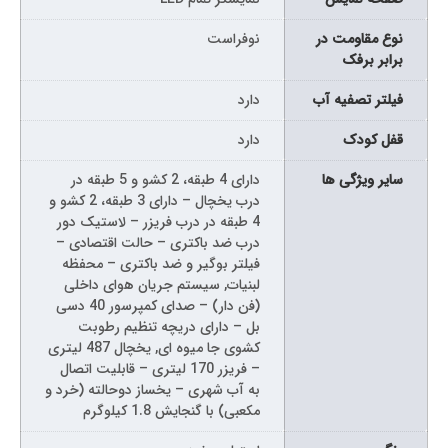
نوع مقاومت در
نوفراست
برابر برفک
فیلتر تصفیه آب
دارد
قفل کودک
دارد
سایر ویژگی ها
دارای 4 طبقه، 2 کشو و 5 طبقه در
درب یخچال – دارای 3 طبقه، 2 کشو و
4 طبقه در درب فریزر – لاستیک دور
درب ضد باکتری – حالت اقتصادی –
فیلتر بوگیر و ضد باکتری – محفظه
لبنیات, سیستم جریان هوای داخلی
(فن دار) – صدای کمپرسور 40 دسی
بل – دارای دریچه تنظیم رطوبت
کشوی جا میوه ای, یخچال 487 لیتری
– فریزر 170 لیتری – قابلیت اتصال
به آب شهری – یخساز دوحالته (خرد و
مکعبی) با گنجایش 1.8 کیلوگرم