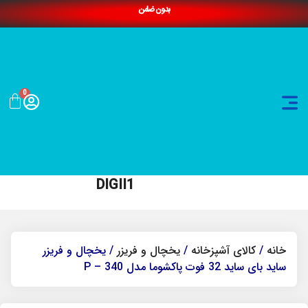
بدون ضامن
0
DIGII1
خانه
/
کالای آشپزخانه
/
یخچال و فریزر
/ یخچال و فریزر
ساید بای ساید 32 فوت پاکشوما مدل P – 340