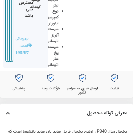
دسترس
لیتر
کرده‌اند
نمی
نوع
باشد.
کمپرسور
اینورتر
سیستم
آبریز
بروزرسانی
اتوماتیک
قیمت:
سیستم
یخ
1403/8/7
ساز
اتوماتیک
کیفیت
ارسال فوری به سراسر
بازگشت وجه
پشتیبانی
کشور
معرفی کوتاه محصول
یخچال مدل P340 ، اولین یخچال فریزر ساید بای ساید پاکشوما است که