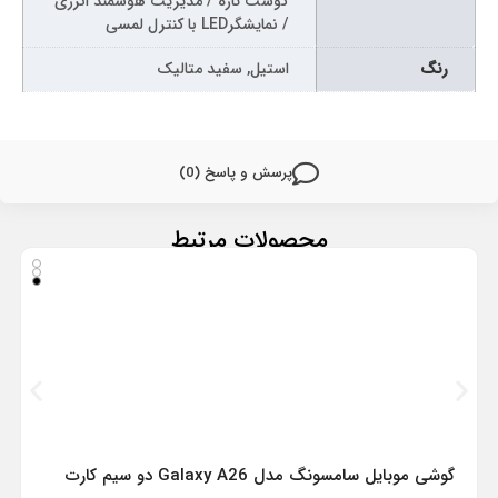
گوشت تازه / مديريت هوشمند انرژی
/ نمايشگرLED با کنترل لمسی
رنگ
استیل, سفید متالیک
پرسش و پاسخ (0)
محصولات مرتبط
گوشی موبایل سامسونگ مدل Galaxy A26 دو سیم کارت