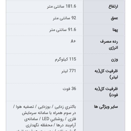
ارتفاع
181.6 سانتی متر
عمق
92 سانتی متر
پهنا
91.6 سانتی متر
رده مصرف
+A
انرژی
وزن
115 کیلوگرم
ظرفیت کل(به
771 لیتر
لیتر)
ظرفیت کل(به
36 فوت
فوت)
سایر ویژگی ها
باکتري زدايی / بوزدايی / تصفيه هوا /
در سوم همراه با سامانه سرمايش
فلزی / روشنايي LED / سامانه‌ی
آرام‌بند درها / محفظه نگهداری