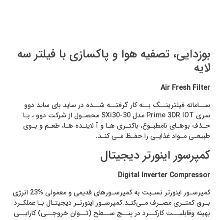
بوزدایی، تصفیه هوا و پاکسازی با فیلتر سه
لایه
Air Fresh Filter
ســامانه فیلترینــگ بــه کار گرفتــه شــده در ساید بای ساید دوو
سری Prime 3DR IOT مدل SXi30-30 محصـول از شرکت دوو ، بـا
حـذف بوهـای نامطبـوع، باکتـری هـا و آ لاینـده هـا، طعـم و بـوی
طبیعـی مـواد غذایـی را حفـظ مـی کنـد.
کمپرسور اینورتر دیجیتال
Digital Inverter Compressor
کمپرسـور اینورتر نسـبت به کمپرسـورهای قدیمی و معمولی %23 انرژی
بـرق کمتـری مصـرف مـی‌کنـد.کمپرسـور اینورتـر دیجیتـال بـا عملکـرد
بهینه وقابلیــت کارکــرد در پنــج ســطح (تــوان خروجــی) کارایــی