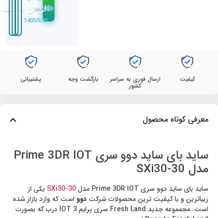
افزودن به سبد 
قیمت:
1405/3/21
کیفیت
ارسال فوری به سراسر
بازگشت وجه
پشتیبانی
کشور
معرفی کوتاه محصول
ساید بای ساید دوو سری Prime 3DR IOT
مدل SXi30-30
ساید بای ساید دوو سری Prime 3DR IOT مدل
SXi30-30
یکی از
زیباترین و با کیفیت ترین محصولات شرکت
دوو
است که وارد بازار شده
است. مجمموعه جدید Fresh Land سری پرایم 3 IOT درب که بصورت