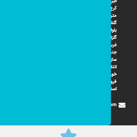
البرز
کرج ۴۵
متری
گلشهر
بلوار
گلزار
غربی
جنب
سازمان
انتقال
خون
فروشگاه
اسنوا
Digione1360@gmail.com