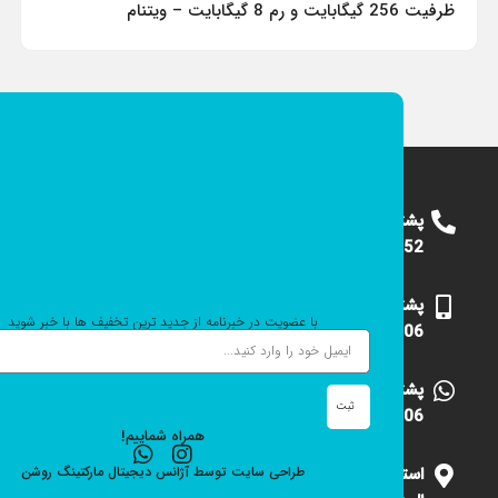
ظرفیت 256 گیگابایت و رم 8 گیگابایت – ویتنام
پشتیبانی
09124375652
پشتیبانی
با عضویت در خبرنامه از جدید ترین تخفیف ها با خبر شوید
09101531006
پشتیبانی
ثبت
09101531006
همراه شماییم!
استان
طراحی سایت
توسط
آژانس دیجیتال مارکتینگ
روشن