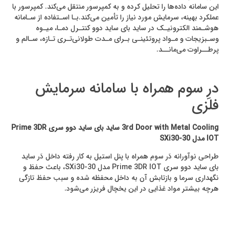
این سامانه داده‌ها را تحلیل کرده و به کمپرسور منتقل می‌کند. کمپرسور با
عملکرد بهینه، سرمایش مورد نیاز را تأمین می‌کند.بـا اسـتفاده از سـامانه
هوشـمند الکترونیـک در ساید بای ساید دوو کنتـرل دمـا، میـوه
وسـبزیجات و مـواد پروتئینـی بـرای مـدت طولانی‌تـری تـازه، سـالم و
پرطــراوت می‌مانــد.
درِ سوم همراه با سامانه سرمایش
فلزی
3rd Door with Metal Cooling ساید بای ساید دوو سری Prime 3DR
IOT مدل SXi30-30
طراحی نوآورانه دَر سوم همراه با پنل استیل به کار رفته داخل دَر ساید
بای ساید دوو سری Prime 3DR IOT مدل SXi30-30، باعث حفظ و
نگهداری سرما و بازتابش آن به داخل محفظه شده و سبب حفظ تازگی
هرچه بیشتر مواد غذایی در این یخچال فریزر می‌شود.