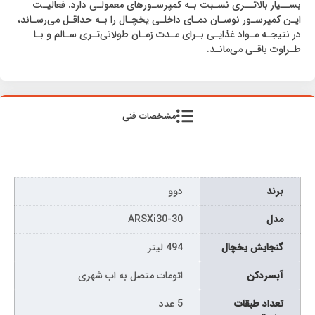
بســیار بالاتــری نسـبت بـه کمپرسـورهای معمولـی دارد. فعالیـت
ایـن کمپرسـور نوسـان دمـای داخلـی یخچـال را بـه حداقـل می‌رسـاند،
در نتیجـه مـواد غذایـی بـرای مـدت زمـان طولانی‌تـری سـالم و بـا
طـراوت باقـی می‌مانـد.
مشخصات فنی
برند
دوو
مدل
ARSXi30-30
گنجایش یخچال
494 لیتر
آبسردکن
اتومات متصل به اب شهری
تعداد طبقات
5 عدد