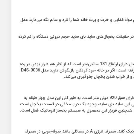
D4S-003دارای طراحی ساده اما دوست‌داشتی است که تمام مواد غذایی و خرت و پرت خانه شما را تازه و سالم نگه می‌دارد. مدل
در حقیقت یخچال‌های ساید بای ساید حجم درونی دستگاه را کم کرده
طراحی یخچال و فریزر ساید بای ساید دوو مدل D4S-0036متفاوت و شیک است که وجود در آشپزخانه شما، سبب زیبا شدن این مکان می‌شود. این مدل دارای ارتفاع 181 سانتی‌متر است که از نظر هم طراز بودن در رده
یخچال‌های ساید بای ‌ساید، کاملاً استاندارد است. همچنین روی درب یخچال آن یک آب‌سردکن وجود دارد که مخزن آب در قسمت داخلی یخچال قرار گرفته است. اگر در خانه خود کودکان بازیگوش دارید مدل D4S-0036
 و از خراب شدن یخچال جلوگیری می‌کند.
یکی از مهم‌ترین مؤلفه‌های یخچال عمق و گنجایش آن است که بتوان مواد غذایی زیادی را درون آن جای داد. این مدل از سری ساید بای‌ سایدهای دوو دارای عمق 920 میلی متر است. به طور کلی این مدل چهار طبقه به
انید یک بطری آب1 لیتری را به راحتی داخل آن قرار داد. از ویژگی این ساید بای ساید، وجود یک درب مخفی در قسمت یخچال است
مصرف انرژی این روزها به یک مسئله بسیار مهم در وسایل برقی تبدیل شده است و تمامی شرکت‌ها سعی دارند تا وسایل خود را به رده‌های انرژی A نزدیک کنند. مصرف انرژی A در مسائلی مانند صرفه‌جویی در مصرف