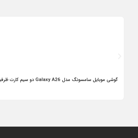
گوشی موبایل سامسونگ مدل Galaxy A26 دو سیم کارت ظرفیت 256 گیگابایت و رم 8 گیگابایت – ویتنام