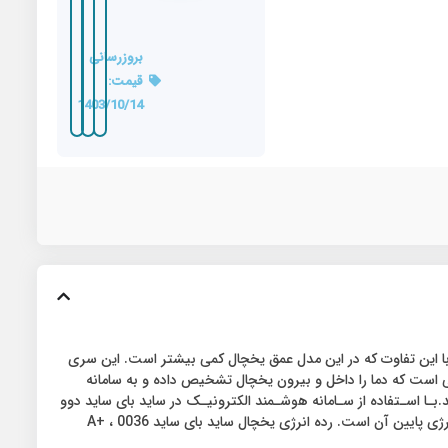
بروزرسانی
قیمت:
1403/10/14
وو مدل DS-3640 یکی دیگر از محصولات سری پرایم شرکت دوو می باشد . این محصول مشابه مدل 0034 می باشد ، با این تفاوت که در این مدل عمق یخچال کمی بیشتر است. این سری
ست که دما را داخل و بیرون یخچال تشخیص داده و به سامانه
ند.بـا اسـتفاده از سـامانه هوشـمند الکترونیـک در ساید بای ساید دوو
کنتـرل دمـا، میـوه وسـبزیجات و مـواد پروتئینـی بـرای مـدت طولانی‌تـری تـازه، سـالم و پرطــراوت می‌مانــد. یکی از مزایای این محصول مصرف انرژی پایین آن است. رده انرژی یخچال ساید بای ساید 0036 ، +A