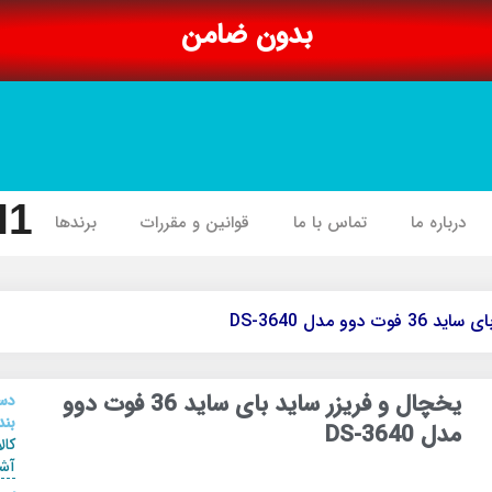
بدون ضامن
I1
درباره ما
تماس با ما
قوانین و مقررات
برندها
وو مدل DS-3640
یخچال و فریزر ساید بای ساید 36 فوت دوو
دس
بند
مدل DS-3640
کال
آشپ
,