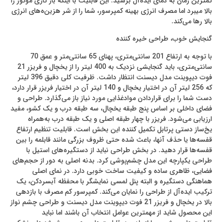
کمترین زمان به دمای ایده‌آل برسید. این قابلیت با اینکه بار کاری موتور را
بالا می‎برد اما مصرف انرژی بهینه کمپرسور، شما را از شر هزین‌ه‌های انرژی
بالا رها می‌کند.
گنجایش خوب، طراحی خیره کننده
با توجه به ارتفاع 201 سانتی‌متری، پهنای 65 سانتی‌متر و عمق 70
سانتی‌متری، باید گنجایشی نزدیک به 400 لیتر را از یخچال و فریزر 21
فوت دیپوینت مدل دیسنت انتظار داشت. ظرفیت کلی دقیق 396 لیتر
که 256 لیتر آن در اختیار یخچال و 140 لیتر آن در اختیار فریزر قرار دارد،
دست شما را برای قرار‌دادن مواد‌غذایی مورد نیاز باز می‌گذارد. طراحی و
فضای داخلی بر اساس پنج طبقه یخچال، سه طبقه درب و یک کشو، مفید
ارزیابی می‌شود. فریزر با چهار طبقه اصلی و یک طبقه درب به‌همراه
یخ‌ساز دستی پرتابل تکمیل کننده این بخش است. قابلیت تنظیم ارتفاع
قفسه‌ها یا حذف آنها، باعث شده حتی ظروف بزرگی مانند قابلمه را بین
قفسه‌ها قرار دهید. در بخش طراحی نباید از دستگیره‌های استیل با
طراحی یکپارچه این مدل چشم‌پوشی کرد. بدنه اصلی به دور از حجم‌های
فضایی، ظاهری ساده و کیفیت ساخت خوبی دارد. در نمای اصلی
هماهنگی دستگیره و البته پنل لمسی نمایشگر با محفظه آبسردکن، یک
ترکیب ایده‌آل از طراحی را نمایان می‌کند. کمپرسور کم مصرف با بازدهی
بالا در یخچال و فریزر 21 فوت دیپوینت مدل دیسنت و طراحی چشم نواز
این محصول شاید از مهمترین عوامل انتخاب آن باشند اما نباید