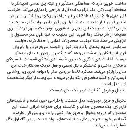
ساخت خوبی دارد که هماهنگی دستگیره و البته پنل لمسی نمایشگر با
محفظه آبسردکن، یک ترکیب ایده‌آل از طراحی را نمایان می‌کند. ظرفیت
کلی دقیق 396 لیتر که 256 لیتر آن در اختیار یخچال و 140 لیتر آن در
اختیار فریزر قرار دارد، دست شما را برای قرار دادن مواد غذایی مورد نیاز
باز می‌گذارد. دیپوینت این مدل را به فناوری نوفراست مجهز کرده تا برای
همیشه از شر برفک رها شوید. این قابلیت نه تنها طول عمر محصول را
افزایش می‌دهد بلکه کیفیت محصولات غذایی را حفظ کرده. قابلیت
سرمایش سریع یخچال با نام پاور کول و انجماد سریع فریزر با نام پاور
فریز این امکان را به شما می‌دهد که در کمترین زمان به دمای ایده‌آل
برسید. قابلیت‎‌های دیگری همچون شیشه‌های نشکن قفسه‌ها، آبسردکن
با مخزن داخلی و نمایشگر با پنل لمسی و قفل کودک ساختار خوب این
مدل را بازگو می‌کند. عملکرد ECO در زمان سفر یا مواقع ضروری، روشنایی
آبسردکن و کشو مخصوص نگه داری میوه و سبزیجات از دیگر مشخصات
این مدل است.
یخچال و فریزر 21 فوت دیپوینت مدل دیسنت
یخچال و فریزر دیپوینت مدل دیسنت با طراحی خیره‌کننده و قابلیت‌های
کاربردی، یک محصول جذاب و شایسته برای خانواده ایرانی است. این
محصول که در رده یخچال و فریزرهای کمبی یا بالا و پایین قرار دارد، با
گنجایش خوب، طراحی عالی و قابلیت‌های نوآورانه، حتی در نگاه اول نظر
شما را جلب می‌کند.