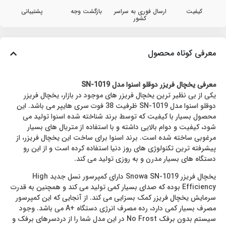
کیفیت
ارسال فوری به سراسر
بازگشت وجه
پشتیبانی
کشور
معرفی کوتاه محصول
معرفی یخچال فریزر دوقلو اسنوا مدل SN-1019
یکی از بی نظیر ترین یخچال فریزر های موجود در بازار، یخچال فریزر
دوقلو اسنوا مدل SN-1019 ظرفیت 38 فوت سری هایپر می باشد. این
محصول بسیار با کیفیت که توسط برند شناخته شده اسنوا تولید می
شود، کیفیت و دوام بالایی داشته و با استفاده از متریال های بسیار
مرغوبی ساخته شده است. برند اسنوا برای ساخت این یخچال فریزر، از
پیشرفته ترین تکنولوژی های روز دنیا استفاده کرده است و از این رو
دستگاه های بسیار مدرن و به روزی تولید می کند.
یخچال فریزر Snowa SN-1019 دارای کمپرسور نسل جدید High
Efficiency بوده که صدای بسیار کمی تولید می کند و همچنین به قدرت
سرمایش یخچال فریزر کمک بسزایی می کند. از آنجایی که این کمپرسور
مصرف بسیار کمی دارد، رده مصرف انرژی دستگاه +A می باشد. وجود
سیستم بدون برفک No Frost در این مدل شما را از دردسرهای برفک و