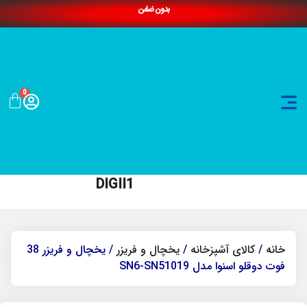
بدون ضامن
0
DIGII1
خانه
/
کالای آشپزخانه
/
یخچال و فریزر
/ یخچال و فریزر 38
فوت دوقلو اسنوا مدل SN6-SN51019