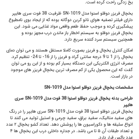
یخ زدگی راحت کرده است.
یخچال فریزر دوقلو اسنوا مدل SN-1019 ظرفیت 38 فوت سری هایپر
دارای فیلتر تصفیه هوای نانو کربن دوگانه بوده که از ایجاد بوی نامطبوع
پیشگیری کرده و موجب حفظ طعم واقعی مواد غذایی می شود. این
یخچال فریزر دوقلو به سیستم اخطار باز ماندن درب مجهز بوده و
همچنین سیستم سرد کننده سریع دارد.
امکان کنترل یخچال و فریزر بصورت کاملا مستقل هستند و می توان دمای
یخچال را از 1 تا 9 درجه سانتی گراد و فریزر را از 16- تا 24- تنظیم کرد.
مصرف انرژی الکتریکی این دستگاه بسیار کم بوده و از این رو می توان
گفت که این محصول یکی از کم مصرف ترین یخچال فریزر های موجود
در بازار است.
مشخصات یخچال فریزر دوقلو اسنوا مدل SN-1019
طراحی بدنه یخچال فریزر دوقلو اسنوا 38 فوت مدل SN-1019 سری
هایپر
یخچال فریزر دوقلو اسنوا 38 فوت مدل SN-1019 سری هایپر را در رنگ
های سفید متالیک، سفید براق، سفید چرمی و استیل تولید می کنند تا
انواع سلیقه ها و دکوراسیون ها را پوشش دهد. تعداد کشو یخچال ۲ عدد
و تعداد طبقات آن ۵ تا می باشد. در جداره داخلی درب این یخچال ها ۴
عدد باکس قرار دارد.