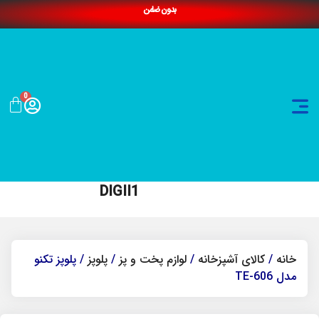
بدون ضامن
0
DIGII1
خانه
/
کالای آشپزخانه
/
لوازم پخت و پز
/
پلوپز
/ پلوپز تکنو
مدل TE-606