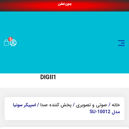
بدون ضامن
0
DIGII1
خانه
/
صوتی و تصویری
/
پخش کننده صدا
/ اسپیکر سونیا
مدل SU-10012