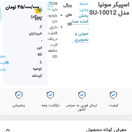
همه
اسپیکر سونیا
دسته
USB:
ویژگی
ویژگی
۴۵/۰۰۰/۰۰۰
تومان
ها
بندی:
دارد
(0
مدل SU-10012
های
پخش
بلوتوث:
دیدگاه)
80%
کننده صدا
دارد
کالا:
از
دارای
,
قابلیت
صوتی و
خریداران
دریافت
تصویری
،
کارت
این
حافظه
کالا
SD
بروز
را
قیمت
توصیه
1/20
کرده‌اند
کیفیت
ارسال فوری به سراسر
بازگشت وجه
پشتیبانی
کشور
معرفی کوتاه محصول