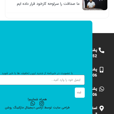
ما صداقت را سرلوحه کارخود قرار داده ایم
پشتیبانی
09124375652
پشتیبانی
با عضویت در خبرنامه از جدید ترین تخفیف ها با خبر شوید
09101531006
پشتیبانی
ثبت
09101531006
همراه شماییم!
استان
طراحی سایت
توسط
آژانس دیجیتال مارکتینگ
روشن