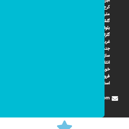
البرز
کرج ۴۵
متری
گلشهر
بلوار
گلزار
غربی
جنب
سازمان
انتقال
خون
فروشگاه
اسنوا
Digione1360@gmail.com