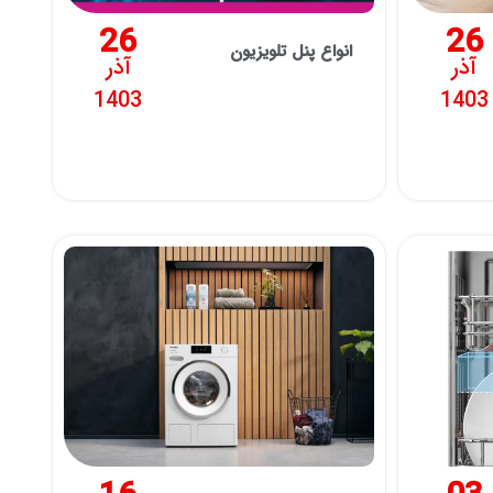
26
26
انواع پنل تلویزیون
آذر
آذر
1403
1403