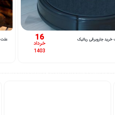
16
علت ک
خرداد
1403