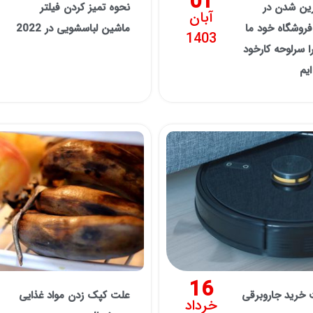
01
رین شدن در
نحوه تمیز کردن فیلتر
آبان
روشگاه خود ما
ماشین لباسشویی در 2022
1403
 سرلوحه کارخود
ایم
16
ت خرید جاروبرقی
علت کپک زدن مواد غذایی
خرداد