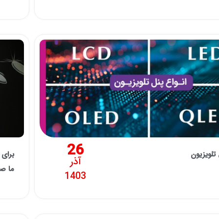
26
 تلویزیون
برای 
آذر
ما صد
1403