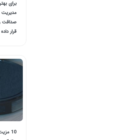
برای بهت
مدیریت ف
صداقت را
قرار داده 
10 مزی