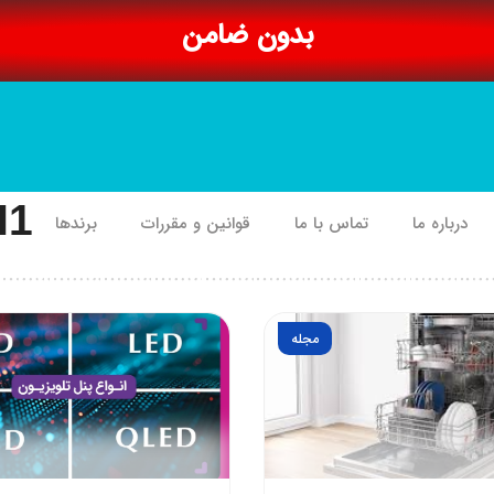
بدون ضامن
I1
درباره ما
تماس با ما
قوانین و مقررات
برندها
مجله