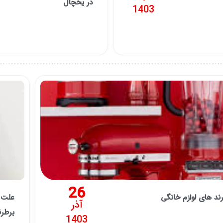
در یخچال
1403
26
رند های لوازم خانگی
علت ص
آذر
برطر
1403